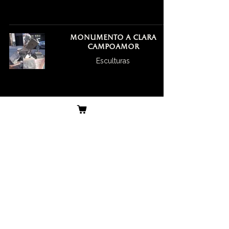
Monumento a Clara
Campoamor
Esculturas
Clara Campoamor, la madre
del feminismo español.
Iconos
Maria Zambrano, filósofa y
ensayista española, una de
las pensadoras más
significativas del siglo XX.