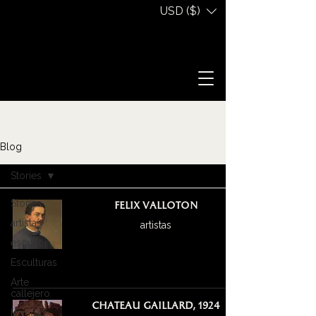
USD ($)
Blog
Stories
Stories
Felix Valloton
artistas
artistas
escultor
Esculturas
Arte
callejero
Chateau Gaillard, 1924
Iconos