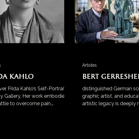
s
Artistes
da Kahlo
Bert Gerreshe
er Frida Kahlo’s Self-Portrait,
distinguished German scu
ty Gallery, Her work embodies
graphic artist, and educ
attle to overcome pain,
artistic legacy is deeply 
ice, and societal constraints,
Düsseldorf
g her a symbol of courage and
ce.