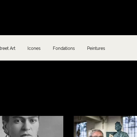
treet Art
Icones
Fondations
Peintures