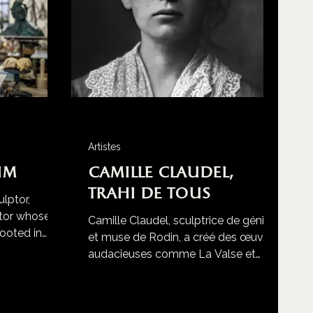
Artistes
im
Camille Claudel,
Trahi de Tous
lptor,
ator whose
Camille Claudel, sculptrice de génie
rooted in
et muse de Rodin, a créé des œuvres
audacieuses comme La Valse et
L’Âge mûr. Trahie et oubliée, elle
passa 30 ans en asile et mourut dans
l’anonymat. Redécouverte dans les