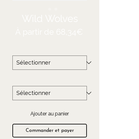
Wild Wolves
Prix
À partir de
68,34€
promotionnel
Taille
*
Produit
*
Ajouter au panier
Commander et payer