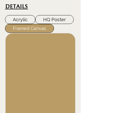
DEtails
Acrylic
HQ Poster
Framed Canvas