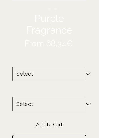
Purple
Fragrance
Price
From 68,34€
Taille
*
Produit
*
Add to Cart