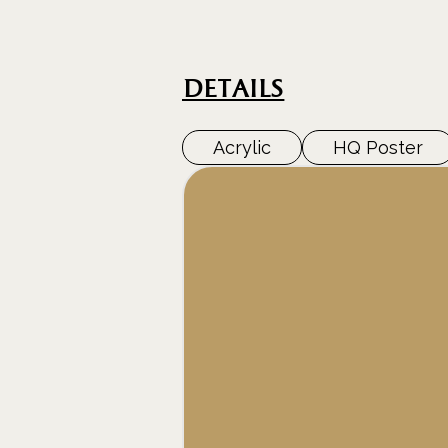
DEtails
Acrylic
HQ Poster