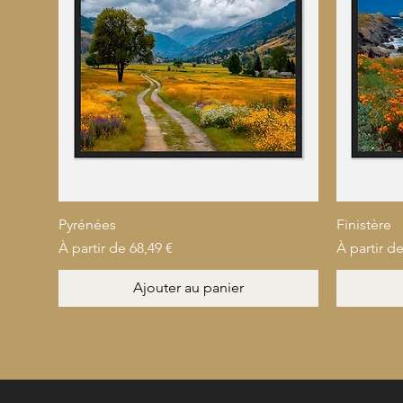
Pyrénées
Finistère
Prix promotionnel
Prix prom
À partir de
68,49 €
À partir d
Ajouter au panier