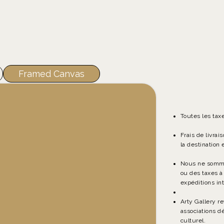
Framed Canvas
Toutes les tax
Frais de livrai
la destination e
Nous ne somme
ou des taxes à
expéditions in
Arty Gallery r
associations d
culturel.