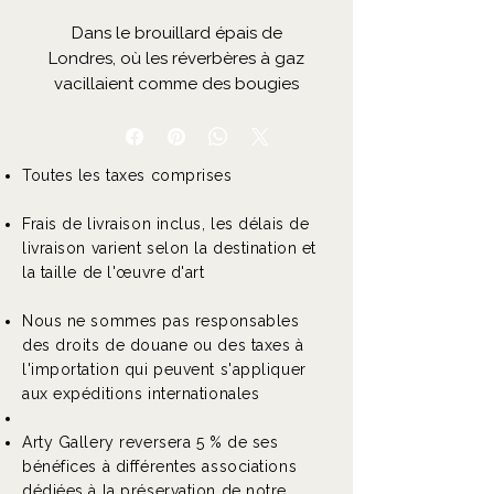
Dans le brouillard épais de
Londres, où les réverbères à gaz
vacillaient comme des bougies
mourantes, une ombre
silencieuse rôdait. Lucifer, un chat
noir aux yeux ambrés, arpentait
Toutes les taxes comprises
les rues pavées de Whitechapel,
son pelage absorbant la lumière
Frais de livraison inclus, les délais de
des lanternes comme un
livraison varient selon la destination et
présage. Les habitants
la taille de l'œuvre d'art
chuchotaient qu’il n’était pas un
félin ordinaire, mais un guide, un
Nous ne sommes pas responsables
spectre à quatre pattes
des droits de douane ou des taxes à
condamné à errer entre les
l'importation qui peuvent s'appliquer
mondes. Certains disaient qu’il
aux expéditions internationales
avait été maudit par une sorcière
des docks ; d’autres affirmaient
Arty Gallery reversera 5 % de ses
qu’il était né une nuit sans lune,
bénéfices à différentes associations
marqué par le destin.
dédiées à la préservation de notre