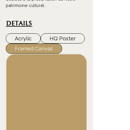
patrimoine culturel.
L’automne 1888 fut une époque
de terreur. Les journaux hurlaient
DEtails
les noms des victimes de Jack
l’Éventreur, et les nuits sentaient
Acrylic
HQ Poster
le sang et la peur. Lucifer
observait. Il apparaissait près des
Framed Canvas
corps, immobile, ses yeux brillant
comme des braises dans
l’obscurité. Les âmes perdues,
arrachées à la vie dans un éclair
de violence, le voyaient avant de
s’éteindre. Un effleurement de sa
patte, un regard, et elles
sentaient une étrange paix les
envahir. Il ne miaulait jamais. Il
attendait, simplement.
La légende disait que Lucifer ne