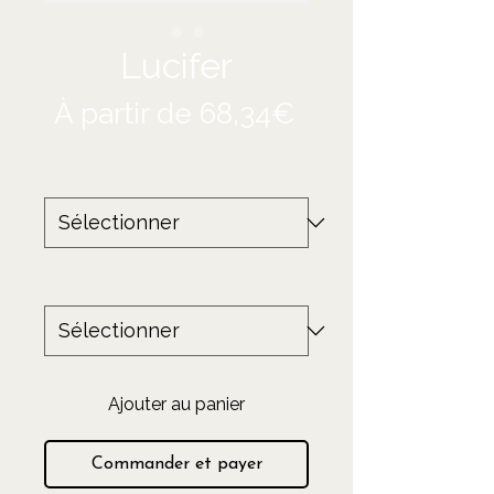
Lucifer
Prix
À partir de
68,34€
promotionnel
Taille
*
Produit
*
Ajouter au panier
Commander et payer