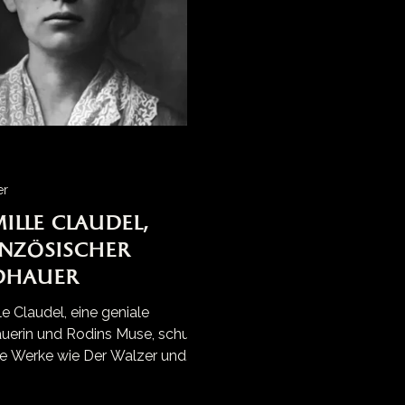
er
ille Claudel,
nzösischer
dhauer
e Claudel, eine geniale
auerin und Rodins Muse, schuf
e Werke wie Der Walzer und
ife Alter. Verraten und
sen, verbrachte sie 30 Jahre in