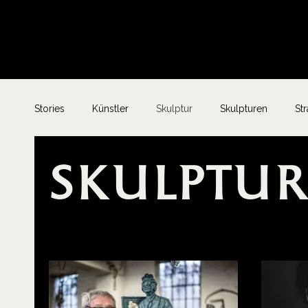
Stories
Künstler
Skulptur
Skulpturen
St
Skulptur