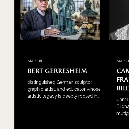
Künstler
Künstl
Bert Gerresheim
Cam
Fra
distinguished German sculptor,
Bil
graphic artist, and educator whose
artistic legacy is deeply rooted in
Camill
Düsseldorf
Bildh
mutig
Das re
verges