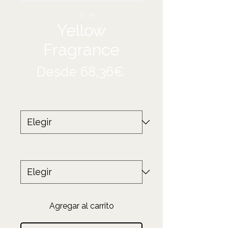
Yellow
Fragrance
Precio
Desde
68,36€
de
Tamaño
*
oferta
Producto
*
Agregar al carrito