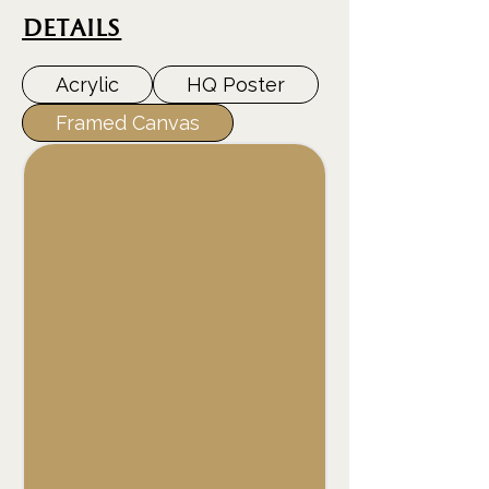
DEtails
Acrylic
HQ Poster
Framed Canvas