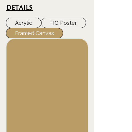
DEtails
Acrylic
HQ Poster
Framed Canvas