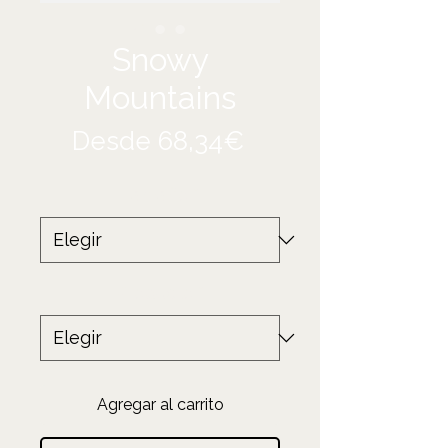
Snowy
Mountains
Precio
Desde
68,34€
de
Tamaño
*
oferta
Producto
*
Agregar al carrito