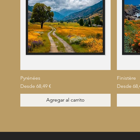
Pyrénées
Finistère
Precio de oferta
Precio de 
Desde
68,49 €
Desde
68,
Agregar al carrito