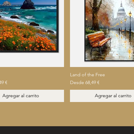
Land of the Free
oferta
Precio de oferta
49 €
Desde
68,49 €
Agregar al carrito
Agregar al carrito