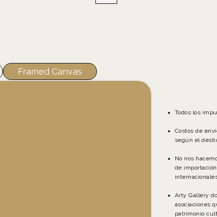
Framed Canvas
Todos los impu
Costos de enví
según el desti
No nos hacemo
de importación
internacionales
Arty Gallery d
asociaciones q
patrimonio cult