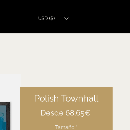
USD ($)
Polish Townhall
Precio
Desde
68,65€
de
Tamaño
*