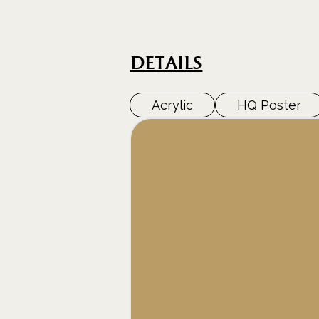
DEtails
Acrylic
HQ Poster