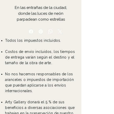
En las entrañas de la ciudad,
donde las luces de neón
parpadean como estrellas
moribundas, una figura se alza en
el escenario del Black Star. Las
paredes rezuman la historia de
Todos los impuestos incluidos.
mil conciertos, mil gritos
ahogados bajo los
Costos de envío incluidos, los tiempos
amplificadores. Esta noche, ella
de entrega varían según el destino y el
está ahí, de pie frente al
tamaño de la obra de arte.
micrófono, sus botas con
tachuelas aplastando las tablas
No nos hacemos responsables de los
del suelo que han visto pasar
aranceles o impuestos de importación
generaciones de soñadores y
que puedan aplicarse a los envíos
condenados.
internacionales.
Su nombre es Nox. Sin apellido,
Arty Gallery donará el 5 % de sus
sin pasado, solo una voz que
beneficios a diversas asociaciones que
rasga el silencio como una hoja
trabajan en la preservación de nuestro