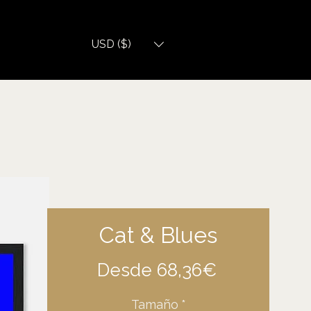
USD ($)
Cat & Blues
Precio
Desde
68,36€
de
Tamaño
*