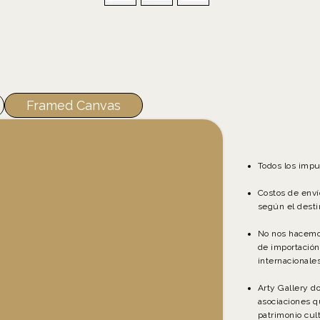
Framed Canvas
Todos los impu
Costos de enví
según el desti
No nos hacemo
de importación
internacionales
Arty Gallery d
asociaciones q
patrimonio cult