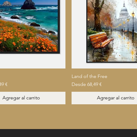
Land of the Free
oferta
Precio de oferta
49 €
Desde
68,49 €
Agregar al carrito
Agregar al carrito