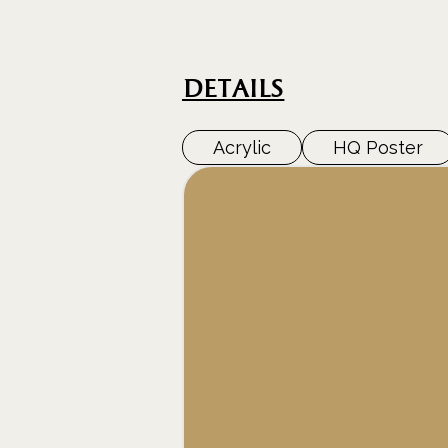
DEtails
Acrylic
HQ Poster