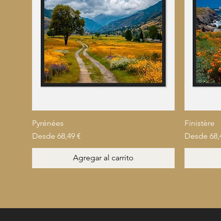
Pyrénées
Finistère
Precio de oferta
Precio de 
Desde
68,49 €
Desde
68,
Agregar al carrito