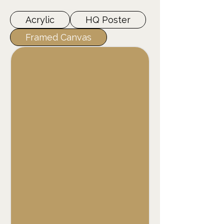
Acrylic
HQ Poster
Framed Canvas