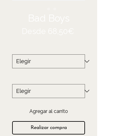
Bad Boys
Precio
Desde
68,50€
de
Tamaño
*
oferta
Producto
*
Agregar al carrito
Realizar compra