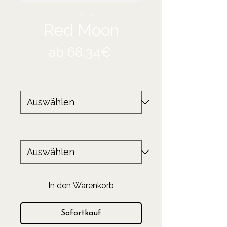
Red Moon
Sale-
ab
68,34€
Preis
Größe
*
Produkt
*
In den Warenkorb
Sofortkauf