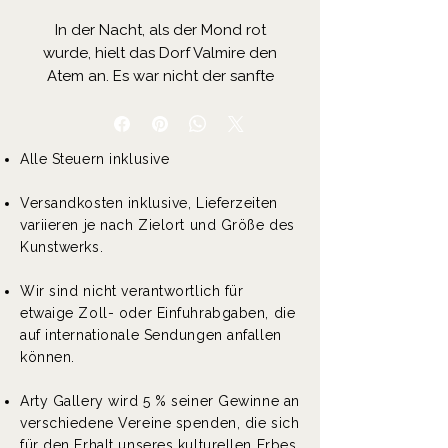
In der Nacht, als der Mond rot
wurde, hielt das Dorf Valmire den
Atem an. Es war nicht der sanfte
Schimmer der
Herbstsonnenuntergänge,
sondern ein tiefes Scharlachrot,
Alle Steuern inklusive
fast schwarz, als würde der
Himmel selbst bluten. Die Ältesten
Versandkosten inklusive, Lieferzeiten
flüsterten, der rote Mond kündige
variieren je nach Zielort und Größe des
Unglück an, ein Zeichen, dass
Kunstwerks.
das Gleichgewicht zwischen den
Lebenden und den Schatten
Wir sind nicht verantwortlich für
gebrochen sei.
etwaige Zoll- oder Einfuhrabgaben, die
auf internationale Sendungen anfallen
Léa, die letzte Weberin des
können.
Dorfes, blickte zum Himmel und
zitterte. Ihre Finger, die sonst
Arty Gallery wird 5 % seiner Gewinne an
geschmeidig zwischen den
verschiedene Vereine spenden, die sich
Wollfäden tanzten, erstarrten. Sie
für den Erhalt unseres kulturellen Erbes