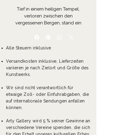
Tief in einem heiligen Tempel,
verloren zwischen den
vergessenen Bergen, stand ein
geheimnisvolles Portal. Seine
Bögen, in tiefem Schwarz wie
eine mondlose Nacht bemalt,
Alle Steuern inklusive
waren mit blutroten Mustern
verziert, die wie Adern pulsierten,
Versandkosten inklusive, Lieferzeiten
erfüllt von uraltem Leben.
variieren je nach Zielort und Größe des
Niemand wusste, wer es erbaut
Kunstwerks.
hatte oder warum. Legenden
flüsterten, dass jeder, dem es
Wir sind nicht verantwortlich für
gelang, es zu öffnen, entweder
etwaige Zoll- oder Einfuhrabgaben, die
absolute Weisheit oder einen
auf internationale Sendungen anfallen
endlosen Fluch entdecken
können.
würde. Gelehrte, Abenteurer und
sogar Könige waren gekommen,
Arty Gallery wird 5 % seiner Gewinne an
um ihr Glück zu versuchen.
verschiedene Vereine spenden, die sich
Manche verbrachten Jahre damit,
für den Erhalt unseres kulturellen Erbes