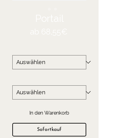
Portail
Sale-
ab
68,55€
Preis
Größe
*
Produkt
*
In den Warenkorb
Sofortkauf