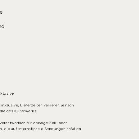
ne
nd
sie
,
en
e
ie
it
nklusive
ch
n
inklusive, Lieferzeiten variieren je nach
röße des Kunstwerks.
 verantwortlich für etwaige Zoll- oder
m
, die auf internationale Sendungen anfallen
er