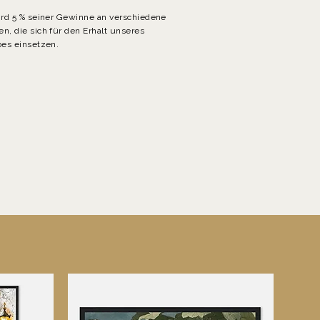
ird 5 % seiner Gewinne an verschiedene
n, die sich für den Erhalt unseres
er.
bes einsetzen.
en
en
t
et
uf
!»
r
n
es
r.