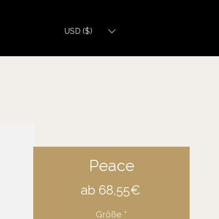
USD ($)
Peace
Sale-
ab
68,55€
Preis
Größe
*