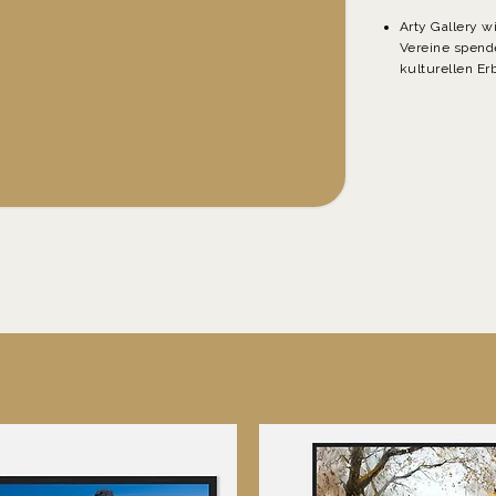
in einem Asphalt-Himmel. Nox öffnet den Mund, und es ist ein
Arty Gallery w
Aufruhr. Ihre Worte werden nicht gesungen; sie werden
Vereine spende
sgespuckt, ihrer Brust entrissen wie Geständnisse unter der Folt
kulturellen Er
Ich bin die Narbe eurer Lügen, das Lachen, das in euren Marmorsäl
ratzt!»
Die Menge antwortet, ein Körper, ein Atem. Fäuste erheb
sich, Stimmen brechen, und für ein paar Minuten gehört die Wel
niemandem … außer ihnen.
Draußen hört die Stadt zu, gleichgültig oder mitschuldig. Die
Bullen, am Straßenrand versammelt, umklammern ihre
chlagstöcke. Sie kennen das Gerücht: Nox singt nicht, sie zünd
Feuer an. Ihre Texte sind Molotow-Cocktails, geworfen gegen
angeweile, Resignation, die etablierte Ordnung.
«Ihr wollt uns a
en Knien sehen? Schaut genauer hin: Wir tanzen auf euren Gräbern
Niemand weiß, woher sie kommt. Manche flüstern, sie sei in eine
verlassenen Fabrik geboren, von Hausbesetzern und Anarchiste
roßgezogen. Andere behaupten, sie sei ein Geist, der Geist ein
Arbeiters, der im Streik starb, zurückgekehrt, um die Nächte der
ächtigen zu heimsuchen. Es spielt keine Rolle. Was zählt, ist hie