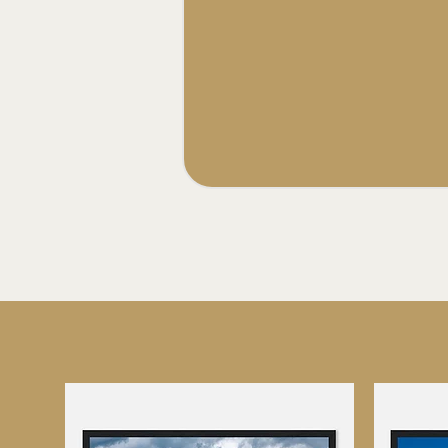
au
«
k
S
L
d
g
M