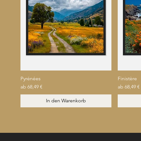
A
M
Pyrénées
Finistère
S
Sale-Preis
Sale-Preis
ab
68,49 €
ab
68,49 €
w
In den Warenkorb