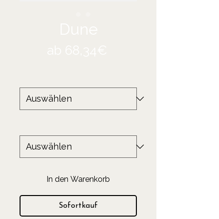
Dune
Sale-
ab
68,34€
Preis
Größe
*
Produkt
*
In den Warenkorb
Sofortkauf