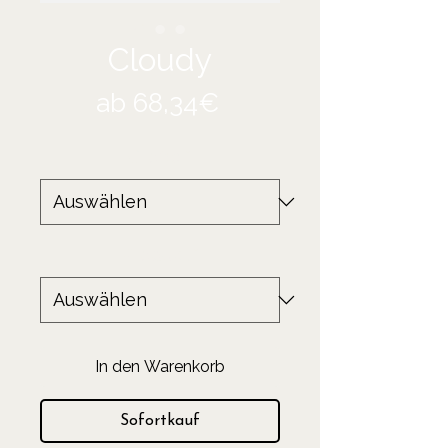
Cloudy
Sale-
ab
68,34€
Preis
Größe
*
Produkt
*
In den Warenkorb
Sofortkauf