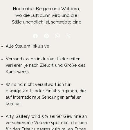
Hoch über Bergen und Wäldern,
wo die Luft dünn wird und die
Stille unendlich ist, schwebte eine
Wolke wie keine andere. Man
nannte sie Orionis, die Wolke des
Orion. Sie war weder weiß noch
Alle Steuern inklusive
grau wie ihre flüchtigen
Geschwister, sondern von tiefem
Versandkosten inklusive, Lieferzeiten
Blau durchzogen, mit goldenen
variieren je nach Zielort und Größe des
Reflexen, die im Rhythmus der
Kunstwerks.
himmlischen Winde zu tanzen
schienen. Die Alten sagten, sie sei
Wir sind nicht verantwortlich für
aus den Fäden gewebt, die
etwaige Zoll- oder Einfuhrabgaben, die
Sternschnuppen hinterlassen –
auf internationale Sendungen anfallen
jenen hastigen Reisenden, die die
können.
Nacht durchqueren und Spuren
aus Licht und unvollendeten
Arty Gallery wird 5 % seiner Gewinne an
Träumen zurücklassen.
verschiedene Vereine spenden, die sich
für den Erhalt unseres kulturellen Erbes