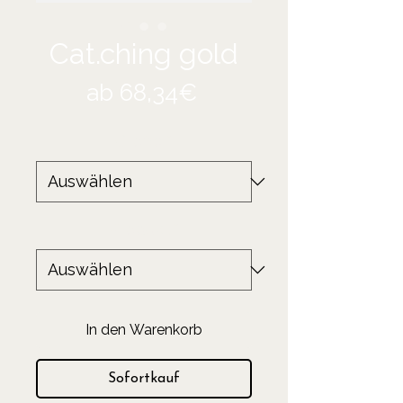
Cat.ching gold
Sale-
ab
68,34€
Preis
Größe
*
Produkt
*
In den Warenkorb
Sofortkauf