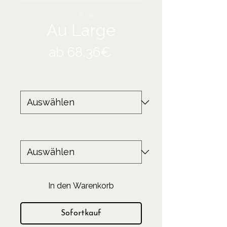
Au Large
Sale-
ab
68,36€
Preis
Größe
*
Produkt
*
In den Warenkorb
Sofortkauf